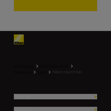
Homepage
Learn & Explore
Nikon räumt bei...
Magazine
Gear
Produkte
Inspiration