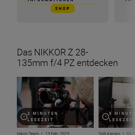
SHOP
Das NIKKOR Z 28-
135mm f/4 PZ entdecken
Das neue NIKKOR Z 28-135mm f/4 PZ in Zahlen
Das NIKKOR Z 28
2 MINUTEN
5 MINUT
LESEZEIT
LESEZEI
Nikon Team
•
13 Feb. 2025
Solli Kanani
•
09 O