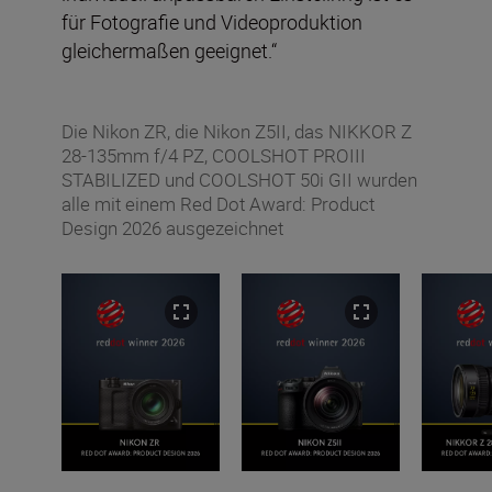
für Fotografie und Videoproduktion
gleichermaßen geeignet.“
Die Nikon ZR, die Nikon Z5II, das NIKKOR Z
28-135mm f/4 PZ, COOLSHOT PROIII
STABILIZED und COOLSHOT 50i GII wurden
alle mit einem Red Dot Award: Product
Design 2026 ausgezeichnet