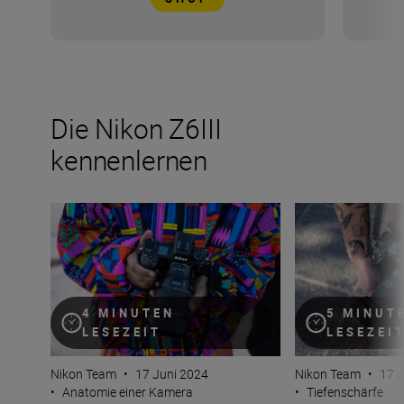
Die Nikon Z6III
kennenlernen
Ob Fotos oder Film: Die Nikon Z6III ist die Kamera für all
Die neue Nikon Z6
4 MINUTEN
5 MINUT
LESEZEIT
LESEZEI
Nikon Team
•
17 Juni 2024
Nikon Team
•
17 J
•
Anatomie einer Kamera
•
Tiefenschärfe