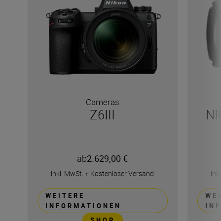
Cameras
Z6III
NI
ab
2.629,00 €
inkl. MwSt.
+
Kostenloser Versand
ink
WEITERE
WE
INFORMATIONEN
IN
SHOP