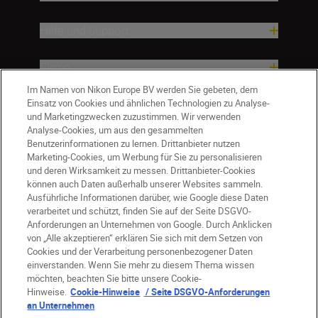
Hilfe und Support
Firma
Im Namen von Nikon Europe BV werden Sie gebeten, dem
Einsatz von Cookies und ähnlichen Technologien zu Analyse-
und Marketingzwecken zuzustimmen. Wir verwenden
Analyse-Cookies, um aus den gesammelten
Benutzerinformationen zu lernen. Drittanbieter nutzen
Marketing-Cookies, um Werbung für Sie zu personalisieren
und deren Wirksamkeit zu messen. Drittanbieter-Cookies
können auch Daten außerhalb unserer Websites sammeln.
Ausführliche Informationen darüber, wie Google diese Daten
verarbeitet und schützt, finden Sie auf der Seite DSGVO-
Anforderungen an Unternehmen von Google. Durch Anklicken
von „Alle akzeptieren“ erklären Sie sich mit dem Setzen von
Cookies und der Verarbeitung personenbezogener Daten
DE
Nikon Sites
einverstanden. Wenn Sie mehr zu diesem Thema wissen
möchten, beachten Sie bitte unsere Cookie-
Kontakt
Datenschutzhinweis
Hinweise.
Cookie-Hinweise
/ Seite DSGVO-Anforderungen
Nutzungsbedingungen
an Unternehmen
Geschäftsbedingungen des Nikon Stores