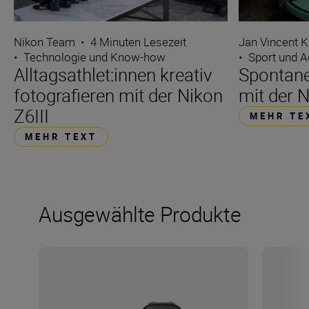
Nikon Team
•
4 Minuten Lesezeit
Jan Vincent K
•
Technologie und Know-how
•
Sport und A
Alltagsathlet:innen kreativ
Spontane
fotografieren mit der Nikon
mit der N
Z6III
MEHR TE
MEHR TEXT
Ausgewählte Produkte