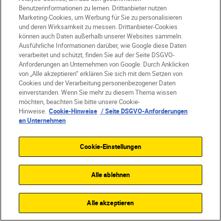
Weitwinkelaufnahme zu pressen.
Benutzerinformationen zu lernen. Drittanbieter nutzen
Marketing-Cookies, um Werbung für Sie zu personalisieren
Wenn man näher herangeht, wirkt das
und deren Wirksamkeit zu messen. Drittanbieter-Cookies
Bild oft viel durchdachter.
können auch Daten außerhalb unserer Websites sammeln.
Ausführliche Informationen darüber, wie Google diese Daten
Verhaltet euch so unauffällig wie
verarbeitet und schützt, finden Sie auf der Seite DSGVO-
möglich, denn es ist äußerst wichtig,
Anforderungen an Unternehmen von Google. Durch Anklicken
von „Alle akzeptieren“ erklären Sie sich mit dem Setzen von
dass ihr den Aufenthalt der Gäste
Cookies und der Verarbeitung personenbezogener Daten
nicht stört. Versucht daher, euch in den
einverstanden. Wenn Sie mehr zu diesem Thema wissen
Hintergrund einzufügen – und seid so
möchten, beachten Sie bitte unsere Cookie-
Hinweise.
Cookie-Hinweise
/ Seite DSGVO-Anforderungen
unauffällig, dass die Gäste gar nicht
an Unternehmen
bemerken, dass ihr da seid.
Fotografiert zu Beginn zum Üben Orte,
Cookie-Einstellungen
die ihr kennt – wie zum Beispiel die
Wohnungen von Freunden, Kneipen
Alle ablehnen
und Restaurants in der Umgebung
oder eine Kirche. So baut ihr ein kleines
Alle akzeptieren
Portfolio auf und lernt gleichzeitig, wie