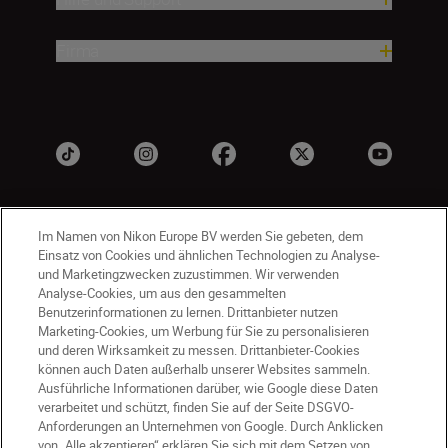
Firma
Im Namen von Nikon Europe BV werden Sie gebeten, dem
Einsatz von Cookies und ähnlichen Technologien zu Analyse-
und Marketingzwecken zuzustimmen. Wir verwenden
Analyse-Cookies, um aus den gesammelten
Benutzerinformationen zu lernen. Drittanbieter nutzen
DE
Nikon Sites
Marketing-Cookies, um Werbung für Sie zu personalisieren
Kontakt
Datenschutzhinweis
und deren Wirksamkeit zu messen. Drittanbieter-Cookies
können auch Daten außerhalb unserer Websites sammeln.
Nutzungsbedingungen
Ausführliche Informationen darüber, wie Google diese Daten
Geschäftsbedingungen des Nikon Stores
verarbeitet und schützt, finden Sie auf der Seite DSGVO-
Cookie-Hinweise
Barrierefreiheit
Anforderungen an Unternehmen von Google. Durch Anklicken
von „Alle akzeptieren“ erklären Sie sich mit dem Setzen von
Cookie-Einstellungen